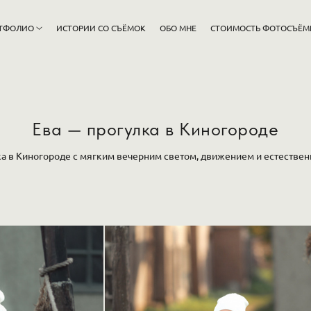
ТФОЛИО
ИСТОРИИ СО СЪЁМОК
ОБО МНЕ
СТОИМОСТЬ ФОТОСЪЁМ
Ева — прогулка в Киногороде
ка в Киногороде с мягким вечерним светом, движением и естестве