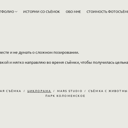
ТФОЛИО
ИСТОРИИ СО СЪЁМОК
ОБО МНЕ
СТОИМОСТЬ ФОТОСЪЁМ
есте и не думать о сложном позировании.
овкой и мягко направляю во время съёмки, чтобы получилась цельн
АЯ СЪЁМКА
ЦИКЛОРАМА
MARS STUDIO
СЪЁМКА С ЖИВОТН
ПАРК КОЛОМЕНСКОЕ