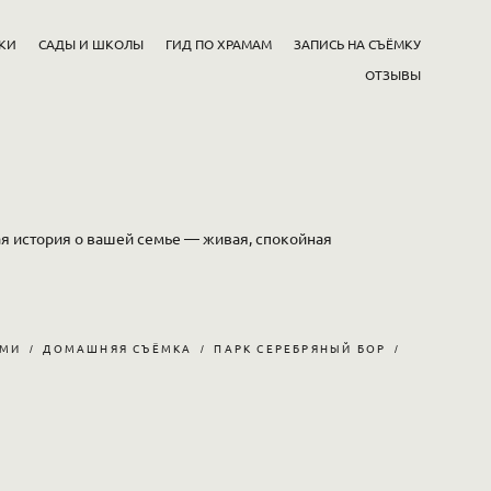
КИ
САДЫ И ШКОЛЫ
ГИД ПО ХРАМАМ
ЗАПИСЬ НА СЪЁМКУ
ОТЗЫВЫ
ая история о вашей семье — живая, спокойная
ЫМИ
ДОМАШНЯЯ СЪЁМКА
ПАРК СЕРЕБРЯНЫЙ БОР